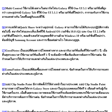
[5]
Multi Control ใช้งานได้เฉพาะในสมาร์ทโฟน Galaxy ที่ใช้ One UI 5.1 หรือเวอร์ชั่นที่สูง
กว่า และอุปกรณ์ Galaxy Tab ที่ใช้ One UI 5.1.1 หรือเวอร์ชั่นที่ใหม่กว่า. การรองรับการใช้งาน
อาจแตกต่างกัน โดยขึ้นอยู่กับแอปที่ใช้.
[6]
การแชร์ด้วยQuick Share ระหว่างอุปกรณ์ Galaxy สามารถใช้งานได้กับระบบปฏิบัติการดัง
ต่อไปนี้: สมาร์ทโฟนและแท็บเล็ตที่ใช้ Android OS เวอร์ชั่น 10.0 (Q) และ One UI 2.1หรือ
เวอร์ชั่นที่ใหม่กว่า, คอมพิวเตอร์ส่วนบุคคลที่ทำงานด้วย Windows 10 หรือเวอร์ชั่นที่ใหม่กว่า.
ต้องมีบัญชี Samsung Account และการเชื่อมต่อผ่านไว-ไฟและบลูทูธ.
[7]
GoodNotes เป็นแอปที่ต้องดาวน์โหลดต่างหาก และมากับเวอร์ชั่นเต็มที่ใช้งานฟรี 1 ปี. เมื่อ
สิ้นสุดระยะเวลาใช้งานเวอร์ชั่นเต็มฟรี 1 ปี จะต้องมีการซื้อเพิ่มเติมหากต้องการใช้งานต่อ. ข้อ
กำหนดในการให้บริการอาจแตกต่างกันในแต่ละประเทศและภูมิภาค.
[8]
LumaFusion เป็นแอปที่ต้องซื้อและดาวน์โหลดต่างหาก. ข้อกำหนดในการให้บริการอาจแตก
ต่างกันในแต่ละประเทศและภูมิภาค.
[9]
แอป Clip Studio Paint มีการติดตั้งไว้ให้ล่วงหน้าในบางประเทศ. แอป Clip Studio Paint
สามารถดาวน์โหลดได้จาก Galaxy Store และมาในรูปแบบทดลองใช้ฟรี 6 เดือนสำหรับผู้เริ่ม
ใช้งานครั้งแรก. เมื่อสิ้นสุดระยะเวลาทดลองใช้งานฟรีจะต้องสมัครแพคเกจใช้งานรายเดือนแบบ
มีค่าบริการหากต้องการใช้งานต่อ. ข้อกำหนดในการให้บริการอาจแตกต่างกันในแต่ละประเทศ
และภูมิภาค.
[10]
ArcSiteเป็นแอปที่ต้องซื้อและดาวน์โหลดจาก Galaxy Storeต่างหาก. ข้อกำหนดในการให้