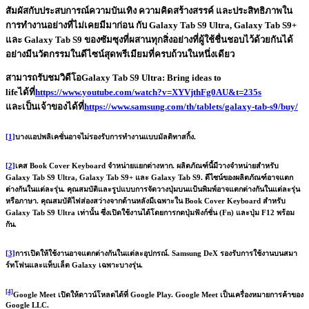
สัมผัสกับประสบการณ์ความบันเทิง ความคิดสร้างสรรค์ และประสิทธิภาพใน
การทำงานอย่างที่ไม่เคยมีมาก่อน กับ Galaxy Tab S9 Ultra, Galaxy Tab S9+
และ Galaxy Tab S9 ของซัมซุงที่ผสานทุกสิ่งอย่างที่ผู้ใช้ชื่นชอบไว้ด้วยกันได้
อย่างมีนวัตกรรมในดีไซน์สุดพรีเมียมที่ครบถ้วนในหนึ่งเดียว
สามารถรับชมวิดีโอGalaxy Tab S9 Ultra: Bring ideas to
lifeได้ที่
https://www.youtube.com/watch?v=XYVjthFg0AU&t=235s
และเป็นเจ้าของได้ที่
https://www.samsung.com/th/tablets/galaxy-tab-s9/buy/
[1]
บางแอปพลิเคชั่นอาจไม่รองรับการทำงานแบบมัลติทาสกิ้ง.
[2]
เคส Book Cover Keyboard จำหน่ายแยกต่างหาก. ผลิตภัณฑ์นี้มีวางจำหน่ายสำหรับ
Galaxy Tab S9 Ultra, Galaxy Tab S9+ และ Galaxy Tab S9. ดีไซน์ของผลิตภัณฑ์อาจแตก
ต่างกันในแต่ละรุ่น. คุณสมบัติและรูปแบบการจัดวางปุ่มบนแป้นพิมพ์อาจแตกต่างกันในแต่ละรุ่น
หรือภาษา. คุณสมบัติไฟส่องสว่างจากด้านหลังมีเฉพาะใน Book Cover Keyboard สำหรับ
Galaxy Tab S9 Ultra เท่านั้น ซึ่งเปิดใช้งานได้โดยการกดปุ่มฟังก์ชั่น (Fn) และปุ่ม F12 พร้อม
กัน.
[3]
การเปิดให้ใช้งานอาจแตกต่างกันในแต่ละอุปกรณ์. Samsung DeX รองรับการใช้งานบนสมา
ร์ทโฟนและแท็บเล็ต Galaxy เฉพาะบางรุ่น.
[4]
Google Meet เปิดให้ดาวน์โหลดได้ที่ Google Play. Google Meet เป็นเครื่องหมายการค้าของ
Google LLC.