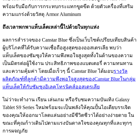
พร้อมรับมือกับการกระทบกระแทกขูดขีด ด้วยตัวเครื่องที่เสริม
ความแกร่งด้วยวัสดุ Armor Aluminum
ถึงเวลาพกพาแท็บเล็ตเหล่านี้ไปด้วยในทุกแห่ง
ผลการสำรวจของ Canstar Blue ซึ่งเป็นเว็บไซต์เปรียบเทียบสินค้า
ผู้บริโภคที่ได้รับความเชื่อถือสูงสุดของออสเตรเลีย พบว่า
แท็บเล็ตของซัมซุงให้ความพึงพอใจสูงสุดทั้งในด้านของความ
เป็นมิตรต่อผู้ใช้งาน ประสิทธิภาพของแบตเตอรี่ ความทนทาน
และความคุ้มค่า โดยเมื่อเร็วๆ นี้ Canstar Blue ได้มอบ
รางวัล
ผลิตภัณฑ์ที่ลูกค้ามีความพึงพอใจสูงสุดของCanstar Blueในกลุ่ม
แท็บเล็ตให้กับซัมซุงอิเลคโทรนิคส์ออสเตรเลีย
ไม่ว่าจะทำงาน เรียน เล่นเกม หรือรับชมความบันเทิง Galaxy
Tablet S9 Series ใหม่พร้อมจะเป็นพลังให้คุณปั้นไอเดียบรรเจิด
ของคุณให้ออกมาโลดแล่นอย่างมีชีวิตชีวาได้อย่างง่ายดาย ใน
ขณะที่คุณก้าวเดินไปตามแรงบันดาลใจของคุณทุกที่และทุกๆ
การผจญภัย