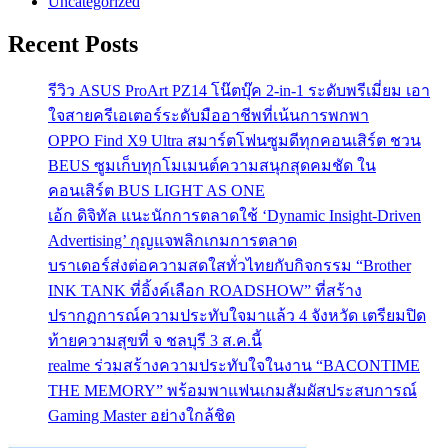
Uncategorized
Recent Posts
รีวิว ASUS ProArt PZ14 โน๊ตบุ๊ค 2-in-1 ระดับพรีเมี่ยม เอา
ใจสายครีเอเตอร์ระดับมืออาชีพที่เน้นการพกพา
OPPO Find X9 Ultra สมาร์ตโฟนซูมดีทุกคอนเสิร์ต ชวน
BEUS ซูมเก็บทุกโมเมนต์ความสนุกสุดคมชัด ใน
คอนเสิร์ต BUS LIGHT AS ONE
เอ้ก ดิจิทัล แนะนักการตลาดใช้ ‘Dynamic Insight-Driven
Advertising’ กุญแจพลิกเกมการตลาด
บราเดอร์ส่งต่อความสดใสทั่วไทยกับกิจกรรม “Brother
INK TANK ที่อิ้งค์เลือก ROADSHOW” ที่สร้าง
ปรากฏการณ์ความประทับใจมาแล้ว 4 จังหวัด เตรียมปิด
ท้ายความสุขที่ จ ชลบุรี 3 ส.ค.นี้
realme ร่วมสร้างความประทับใจในงาน “BACONTIME
THE MEMORY” พร้อมพาแฟนเกมสัมผัสประสบการณ์
Gaming Master อย่างใกล้ชิด