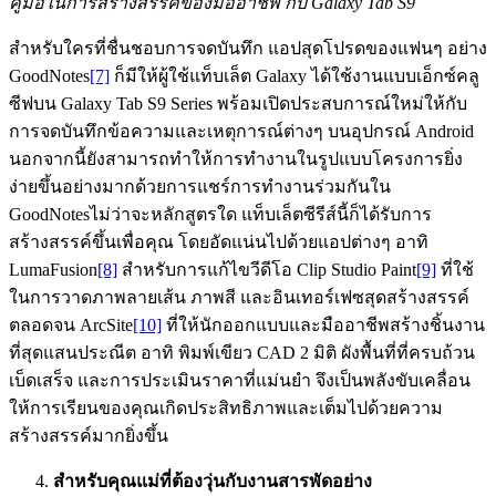
คู่มือในการสร้างสรรค์ของมืออาชีพ กับ
Galaxy Tab S
9
สำหรับใครที่ชื่นชอบการจดบันทึก แอปสุดโปรดของแฟนๆ อย่าง
GoodNotes
[7]
ก็มีให้ผู้ใช้แท็บเล็ต Galaxy ได้ใช้งานแบบเอ็กซ์คลู
ซีฟบน Galaxy Tab S9 Series พร้อมเปิดประสบการณ์ใหม่ให้กับ
การจดบันทึกข้อความและเหตุการณ์ต่างๆ บนอุปกรณ์ Android
นอกจากนี้ยังสามารถทำให้การทำงานในรูปแบบโครงการยิ่ง
ง่ายขึ้นอย่างมากด้วยการแชร์การทำงานร่วมกันใน
GoodNotesไม่ว่าจะหลักสูตรใด แท็บเล็ตซีรีส์นี้ก็ได้รับการ
สร้างสรรค์ขึ้นเพื่อคุณ โดยอัดแน่นไปด้วยแอปต่างๆ อาทิ
LumaFusion
[8]
สำหรับการแก้ไขวีดีโอ Clip Studio Paint
[9]
ที่ใช้
ในการวาดภาพลายเส้น ภาพสี และอินเทอร์เฟซสุดสร้างสรรค์
ตลอดจน ArcSite
[10]
ที่ให้นักออกแบบและมืออาชีพสร้างชิ้นงาน
ที่สุดแสนประณีต อาทิ พิมพ์เขียว CAD 2 มิติ ผังพื้นที่ที่ครบถ้วน
เบ็ดเสร็จ และการประเมินราคาที่แม่นยำ จึงเป็นพลังขับเคลื่อน
ให้การเรียนของคุณเกิดประสิทธิภาพและเต็มไปด้วยความ
สร้างสรรค์มากยิ่งขึ้น
สำหรับคุณแม่ที่ต้องวุ่นกับงานสารพัดอย่าง