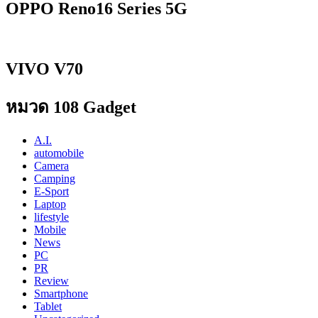
OPPO Reno16 Series 5G
VIVO V70
หมวด 108 Gadget
A.I.
automobile
Camera
Camping
E-Sport
Laptop
lifestyle
Mobile
News
PC
PR
Review
Smartphone
Tablet