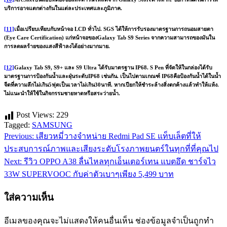
บริการอาจแตกต่างกันในแต่ละประเทศและภูมิภาค.
[11]
เมื่อเปรียบเทียบกับหน้าจอ LCD ทั่วไป. SGS ได้ให้การรับรองมาตรฐานการถนอมสายตา
(Eye Care Certification) แก่หน้าจอของGalaxy Tab S9 Series จากความสามารถของมันใน
การลดผลร้ายของแสงสีฟ้าลงได้อย่างมากมาย.
[12]
Galaxy Tab S9, S9+ และ S9 Ultra ได้รับมาตรฐาน IP68. S Pen ที่จัดให้ในกล่องได้รับ
มาตรฐานการป้องกันน้ำและฝุ่นระดับIP68 เช่นกัน. เป็นไปตามเกณฑ์ IP68คือป้องกันน้ำได้ในน้ำ
จืดที่ความลึกไม่เกิน5ฟุตเป็นเวลาไม่เกิน30นาที. หากเปียกให้ชำระล้างสิ่งตกค้างแล้วทำให้แห้ง.
ไม่แนะนำให้ใช้ในกิจกรรมชายหาดหรือสระว่ายน้ำ.
Post Views:
229
Tagged:
SAMSUNG
Previous:
เสียวหมี่วางจำหน่าย Redmi Pad SE แท็บเล็ตที่ให้
แนะแนว
ประสบการณ์ภาพและเสียงระดับโรงภาพยนตร์ในทุกที่ที่คุณไป
เรื่อง
Next:
รีวิว OPPO A38 ลื่นไหลทุกเอ็นเตอร์เทน แบตอึด ชาร์จไว
33W SUPERVOOC กับค่าตัวเบาๆเพียง 5,499 บาท
ใส่ความเห็น
อีเมลของคุณจะไม่แสดงให้คนอื่นเห็น
ช่องข้อมูลจำเป็นถูกทำ