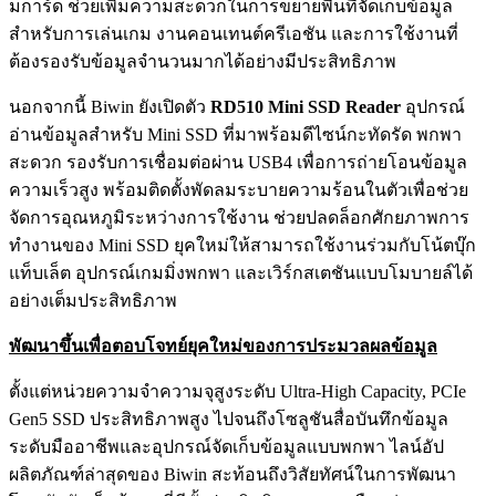
มการ์ด ช่วยเพิ่มความสะดวกในการขยายพื้นที่จัดเก็บข้อมูล
สำหรับการเล่นเกม งานคอนเทนต์ครีเอชัน และการใช้งานที่
ต้องรองรับข้อมูลจำนวนมากได้อย่างมีประสิทธิภาพ
นอกจากนี้ Biwin ยังเปิดตัว
RD510 Mini SSD Reader
อุปกรณ์
อ่านข้อมูลสำหรับ Mini SSD ที่มาพร้อมดีไซน์กะทัดรัด พกพา
สะดวก รองรับการเชื่อมต่อผ่าน USB4 เพื่อการถ่ายโอนข้อมูล
ความเร็วสูง พร้อมติดตั้งพัดลมระบายความร้อนในตัวเพื่อช่วย
จัดการอุณหภูมิระหว่างการใช้งาน ช่วยปลดล็อกศักยภาพการ
ทำงานของ Mini SSD ยุคใหม่ให้สามารถใช้งานร่วมกับโน้ตบุ๊ก
แท็บเล็ต อุปกรณ์เกมมิ่งพกพา และเวิร์กสเตชันแบบโมบายล์ได้
อย่างเต็มประสิทธิภาพ
พัฒนาขึ้นเพื่อตอบโจทย์ยุคใหม่ของการประมวลผลข้อมูล
ตั้งแต่หน่วยความจำความจุสูงระดับ Ultra-High Capacity, PCIe
Gen5 SSD ประสิทธิภาพสูง ไปจนถึงโซลูชันสื่อบันทึกข้อมูล
ระดับมืออาชีพและอุปกรณ์จัดเก็บข้อมูลแบบพกพา ไลน์อัป
ผลิตภัณฑ์ล่าสุดของ Biwin สะท้อนถึงวิสัยทัศน์ในการพัฒนา