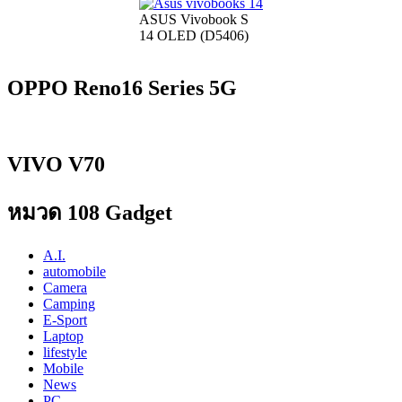
ASUS Vivobook S
14 OLED (D5406)
OPPO Reno16 Series 5G
VIVO V70
หมวด 108 Gadget
A.I.
automobile
Camera
Camping
E-Sport
Laptop
lifestyle
Mobile
News
PC