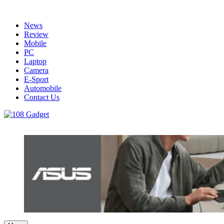
Skip
to
News
content
Review
Mobile
PC
Laptop
Camera
E-Sport
Automobile
Contact Us
108 Gadget
รวบรวมเรื่องราว Gadget IT ,Laptop, Smartphone , ยานยนต์