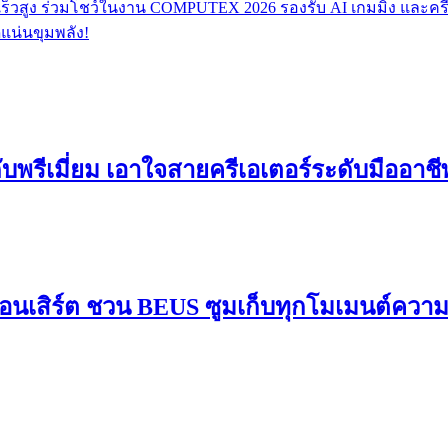
สูง ร่วมโชว์ในงาน COMPUTEX 2026 รองรับ AI เกมมิ่ง และครีเ
ดแน่นขุมพลัง!
ดับพรีเมี่ยม เอาใจสายครีเอเตอร์ระดับมืออาช
อนเสิร์ต ชวน BEUS ซูมเก็บทุกโมเมนต์ควา