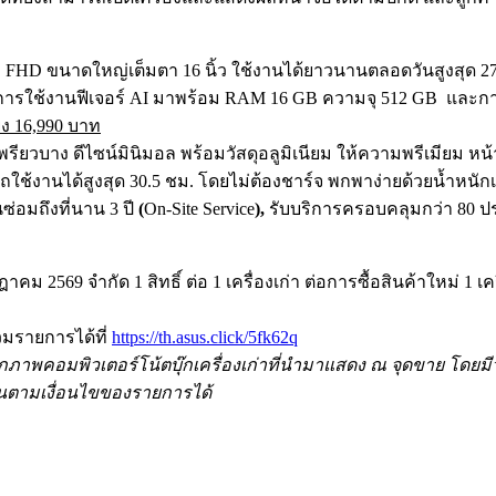
อ
FHD
ขนาดใหญ่เต็มตา 16 นิ้ว ใช้งานได้ยาวนานตลอดวันสูงสุด 
ารใช้งานฟีเจอร์ AI
มาพร้อม
RAM 16 GB ความจุ
512 GB และการ
ง 16,990
บาท
เพรียวบาง ดีไซน์มินิมอล พร้อมวัสดุอลูมิเนียม ให้ความพรีเมียม
หน้
ใช้งานได้สูงสุด 30.5
ชม. โดยไม่ต้องชาร์จ พกพาง่ายด้วยน้ำหนักเค
ซ่อมถึงที่นาน 3 ปี
(
On-Site Service
),
รับบริการครอบคลุมกว่า 80
ปร
กฎาคม 2569
จำกัด
1
สิทธิ์ ต่อ 1 เครื่องเก่า ต่อการซื้อสินค้าใหม่ 1
เค
วมรายการได้ที่
https://th.asus.click/5fk62q
ึกภาพคอมพิ
วเตอร์โน้ตบุ๊กเครื่องเก่าที่
นำมาแสดง ณ จุดขาย โดยมีวัต
นตามเงื่อนไขของรายการได้