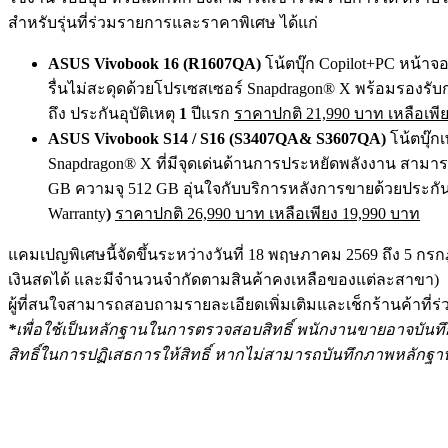
สำหรับรุ่นที่ร่
วมรายการและราคาพิเศษ ได้แก่
ASUS Vivobook 16 (R1607QA)
โน้ตบุ๊ก Copilot+PC
หน้าจ
รื่นไม่
สะดุดด้วยโปรเซสเซอร์ Snapdragon® X
พร้อมรองรับก
ถึง
ประกันอุบัติเหตุ
1
ปีแรก
ราคาปกติ 21,990
บาท เหลือเพีย
ASUS Vivobook S14 / S16 (S3407QA& S3607QA)
โน้ตบุ๊ก
Snapdragon® X ที่มีจุดเด่นด้านการประหยัดพลั
งงาน สามารถ
GB
ความจุ 512 GB
อุ่นใจกับบริการหลังการขายด้
วยประกัน
Warranty
)
ราคาปกติ 26,990
บาท เหลือเพียง 19,990
บาท
แคมเปญพิเศษนี้จัดขึ้นระหว่างวั
นที่ 18
พฤษภาคม 2569 ถึง 5 กร
เงินสดได้ และมีจำนวนจำกัดตามสินค้าคงเหลื
อของแต่ละสาขา)
ผู้ที่สนใจสามารถสอบถามรายละเอี
ยดเพิ่มเติมและเช็กร้านค้าที่ร่
*
เพื่อใช้เป็นหลั
กฐานในการตรวจสอบสิทธิ์ พนักงานขายอาจบันท
สิทธิ์ในการปฏิเสธการให้
สิทธิ์ หากไม่สามารถบันทึกภาพหลั
กฐา