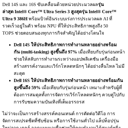
Dell 14S และ 16S ขับเคลื่อนด้วยหน่วยประมวลผล
รุ่น
ล่าสุด
Intel® Core™ Ultra Series 3
สูงสุดรุ่น
Intel® Core™
Ultra 9 386H
พร้อมบิวท์อินระบบเร่งการประมวลผล AI ที่
รวดเร็วอยู่ในตัว พร้อม NPU ที่ให้ประสิทธิภาพสูงถึง 50
TOPS ช่วยตอบสนองทุกภารกิจสำคัญได้อย่างโดนใจ
Dell 14S
ให้ประสิทธิภาพการทำงานหลายอย่างพร้อม
กัน
(multi-tasking)
สูงขึ้นถึง
97%
เมื่อเทียบกับรุ่นก่อนหน้า
ช่วยให้สลับการทำงานระหว่างแอปพลิเคชัน เครื่องมือ
สร้างสรรค์งานและเวิร์กโหลดหนักๆ ได้อย่างลื่นไหล ไม่มี
สะดุด
Dell 16S
ให้ประสิทธิภาพการทำงานหลายอย่างพร้อมกัน
สูงขึ้นถึง
59%
เมื่อเทียบกับรุ่นก่อนหน้า เหมาะสำหรับผู้ที่
ต้องการสมดุลทั้งการจัดการเวิร์กโหลดหนักๆ ควบคู่ไปกับ
การรับชมความบันเทิงที่เต็มอรรถรส
ไม่ว่าจะเป็นการสร้างสรรค์คอนเทนต์ การตัดต่อวิดีโอ การ
จัดการสเปรดชีตที่ซับซ้อน หรือการใช้งานทั่วไป แล็ปท็อปรุ่น
ใหม่จาก เดลล์ ออกแบบมาเพื่อช่วยให้คุณทำงานได้สมาร์ทยิ่ง