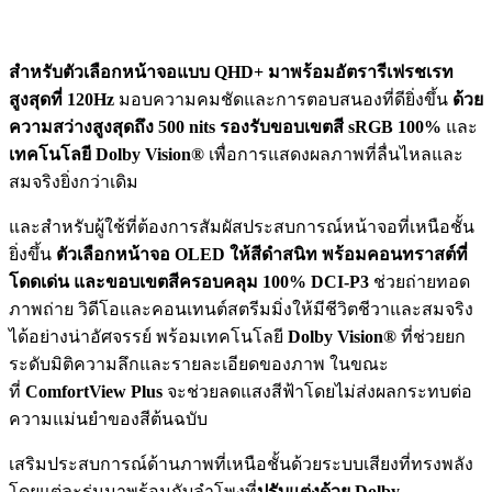
สำหรับตัวเลือกหน้าจอแบบ
QHD+
มาพร้อมอัตรารีเฟรชเรท
สูงสุดที่
120Hz
มอบความคมชัดและการตอบสนองที่ดียิ่งขึ้น
ด้วย
ความสว่างสูงสุดถึง
500 nits
รองรับขอบเขตสี
sRGB 100%
และ
เทคโนโลยี
Dolby Vision®
เพื่อการแสดงผลภาพที่ลื่นไหลและ
สมจริงยิ่งกว่าเดิม
และสำหรับผู้ใช้ที่ต้องการสัมผัสประสบการณ์หน้าจอที่เหนือชั้น
ยิ่งขึ้น
ตัวเลือกหน้าจอ
OLED
ให้สีดำสนิท พร้อมคอนทราสต์ที่
โดดเด่น และขอบเขตสีครอบคลุม
100% DCI-P3
ช่วยถ่ายทอด
ภาพถ่าย วิดีโอและคอนเทนต์สตรีมมิ่งให้มีชีวิตชีวาและสมจริง
ได้อย่างน่าอัศจรรย์ พร้อมเทคโนโลยี
Dolby Vision®
ที่ช่วยยก
ระดับมิติความลึกและรายละเอียดของภาพ ในขณะ
ที่
ComfortView Plus
จะช่วยลดแสงสีฟ้าโดยไม่ส่งผลกระทบต่อ
ความแม่นยำของสีต้นฉบับ
เสริมประสบการณ์ด้านภาพที่เหนือชั้นด้วยระบบเสียงที่ทรงพลัง
โดยแต่ละรุ่นมาพร้อมกับลำโพงที่
ปรับแต่งด้วย
Dolby