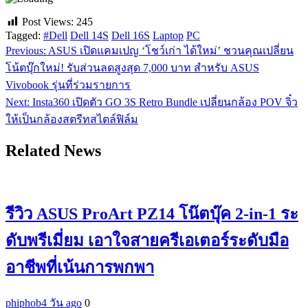
Post Views:
245
Tagged:
#Dell
Dell 14S
Dell 16S
Laptop
PC
Previous:
ASUS เปิดแคมเปญ ‘โชว์เก่า ได้ใหม่’ ชวนคุณเปลี่ยน
แนะแนว
โน้ตบุ๊กใหม่! รับส่วนลดสูงสุด 7,000 บาท สำหรับ ASUS
เรื่อง
Vivobook รุ่นที่ร่วมรายการ
Next:
Insta360 เปิดตัว GO 3S Retro Bundle เปลี่ยนกล้อง POV จิ๋ว
ให้เป็นกล้องสตรีทสไตล์ฟิล์ม
Related News
รีวิว ASUS ProArt PZ14 โน๊ตบุ๊ค 2-in-1 ระ
ดับพรีเมี่ยม เอาใจสายครีเอเตอร์ระดับมือ
อาชีพที่เน้นการพกพา
phiphob
4 วัน ago
0