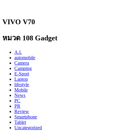
VIVO V70
หมวด 108 Gadget
A.I.
automobile
Camera
Camping
E-Sport
Laptop
lifestyle
Mobile
News
PC
PR
Review
Smartphone
Tablet
Uncategorized