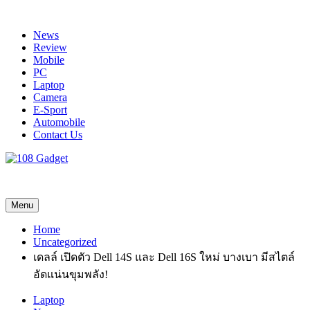
Skip
to
News
content
Review
Mobile
PC
Laptop
Camera
E-Sport
Automobile
Contact Us
108 Gadget
รวบรวมเรื่องราว Gadget IT ,Laptop, Smartphone , ยานยนต์
Menu
Home
Uncategorized
เดลล์ เปิดตัว Dell 14S และ Dell 16S ใหม่ บางเบา มีสไตล์
อัดแน่นขุมพลัง!
Laptop