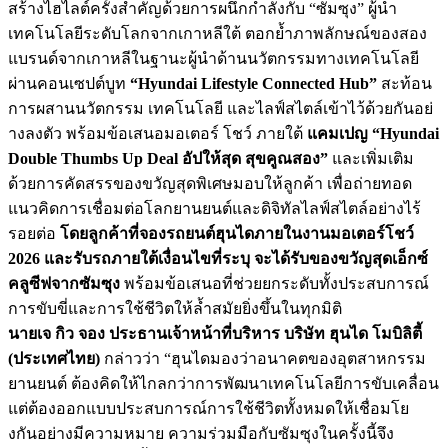
สร้างไฮไลต์ครั้งสำคัญด้
วยการผนึกกำลังกับ “ซัมซุง” ผู้นำ
เทคโนโลยีระดั
บโลกจากเกาหลีใต้ ตอกย้ำภาพลักษณ์ของสอง
แบรนด์
จากเกาหลีในฐานะผู้นำด้านนวั
ตกรรมทางเทคโนโลยี
ผ่านคอนเซปต์บูท
“Hyundai Lifestyle Connected Hub”
สะท้อน
การผสานนวัตกรรม เทคโนโลยี และไลฟ์สไตล์เข้าไว้ด้วยกันอย่
างลงตัว พร้อมข้อเสนอมอเตอร์ โชว์ ภายใต้
แคมเปญ “Hyundai
Double Thumbs Up Deal อัปให้สุด สุขคูณสอง”
และเพิ่มเติม
ด้วยการคั
ดสรรของขวัญสุดพิเศษมอบให้ลูกค้
า เพื่อถ่ายทอด
แนวคิดการเชื่อมต่
อโลกยานยนต์และดิจิทัลไลฟ์สไตล์
อย่างไร้
รอยต่อ
โดยลูกค้าที่จองรถยนต์ฮุ
นไดภายในงานมอเตอร์โชว์
2026 และรับรถภายใต้เงื่อนไขที่ระบุ จะได้รับของขวัญสุดเอ็กซ์
คลูซี
ฟจากซัมซุง
พร้อมข้อเสนอที่ช่วยยกระดับทั้
งประสบการณ์
การขับขี่และการใช้
ชีวิตให้ล้ำสมัยยิ่งขึ้นในทุกมิ
ติ
นายเจ กิว จอง ประธานเจ้าหน้าที่บริหาร บริษัท ฮุนได โมบิลิตี้
(ประเทศไทย)
กล่าวว่า “ฮุนไดมองว่าอนาคตของอุ
ตสาหกรรม
ยานยนต์ ต้องคิดให้ไกลกว่าการพั
ฒนาเทคโนโลยีการขับเคลื่อน
แต่ต้องออกแบบประสบการณ์การใช้
ชีวิตทั้งหมดให้เชื่อมโย
งกันอย่
างมีความหมาย ความร่วมมือกับซัมซุงในครั้งนี้
จึง