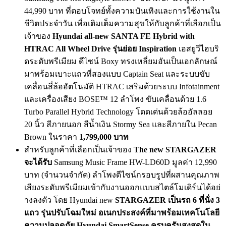
44,990 บาท ที่ตอบโจทย์ทั้งความบันเทิ
งและการใช้งานใน
ชีวิตประจำวัน เพื่อเติมเต็มความสุขให้กับลู
กค้าที่เลือกเป็น
เจ้าของ
Hyundai all-new SANTA FE Hybrid with
HTRAC All Wheel Drive รุ่นย่อย Inspiration
เอสยูวีไฮบริ
ดระดับพรีเมียม ดีไซน์ Boxy ทรงเหลี่ยมอันเป็นเอกลักษณ์
มาพร้อมเบาะแถวที่สองแบบ Captain Seat และระบบขับ
เคลื่อนสี่ล้ออัตโนมั
ติ HTRAC เสริมด้วยระบบ Infotainment
และเครื่องเสียง BOSE™ 12 ลำโพง ขับเคลื่อนด้วย 1.6
Turbo Parallel Hybrid Technology โดดเด่นด้วยล้ออัลลอย
20 นิ้ว สีภายนอก สีน้ำเงิน Stormy Sea และสีภายใน Pecan
Brown ในราคา
1,799,000 บาท
สำหรับลูกค้าที่เลือกเป็นเจ้
าของ
The new STARGAZER
จะได้รับ
Samsung Music Frame HW-LD60D มูลค่า 12,990
บาท (จำนวนจำกัด) ลำโพงดีไซน์กรอบรูปที่ผสานคุ
ณภาพ
เสียงระดับพรีเมียมเข้ากั
บงานออกแบบสไตล์โมเดิร์นได้อย่
างลงตัว โดย Hyundai new
STARGAZER เป็นรถ 6 ที่นั่ง 3
แถว รุ่นปรับโฉมใหม่ อเนกประสงค์ที่มาพร้อมเทคโนโลยี
ความปลอดภัย Hyundai SmartSense ครบครันสูงสุดใน