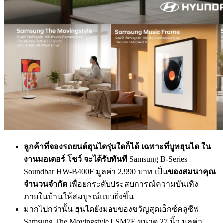
ลูกค้าที่จองรถยนต์ฮุนไดรุ่
นใดก็ได้ เฉพาะที่บูทฮุนได ใน
งานมอเตอร์ โชว์ จะได้รับทันที
Samsung B-Series
Soundbar HW-B400F มูลค่า 2,990 บาท เป็น
ของสมนาคุณ
จำนวนจำกัด
เพื่อยกระดับประสบการณ์ความบั
นเทิง
ภายในบ้านให้สมบูรณ์แบบยิ่
งขึ้น
มากไปกว่านั้น ฮุนไดยังมอบของขวัญสุดเอ็กซ์คลู
ซีฟ
Samsung The Movingstyle LSM7F ขนาด 27 นิ้ว มูลค่า