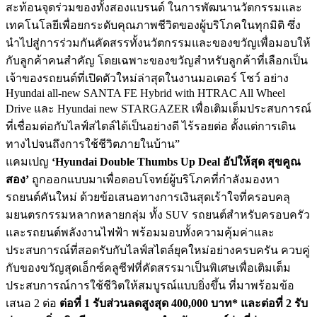
สะท้อนจุดร่วมของทั้
งสองแบรนด์ ในการพัฒนานวัตกรรมและ
เทคโนโลยี
เพื่อยกระดับคุณภาพชีวิตของผู้
บริโภคในทุกมิติ ซึ่ง
นำไปสู่การร่วมกันคัดสรรทั้
งนวัตกรรมและของขวัญเพื่อมอบให้
กับลูกค้าคนสำคัญ โดยเฉพาะของขวัญสำหรับลูกค้าที่
เลือกเป็น
เจ้าของรถยนต์ที่เปิ
ดตัวใหม่ล่าสุดในงานมอเตอร์ โชว์ อย่าง
Hyundai all-new SANTA FE Hybrid with HTRAC All Wheel
Drive และ Hyundai new STARGAZER เพื่อเติมเต็มประสบการณ์
ที่เชื่
อมต่อกับไลฟ์สไตล์ได้เป็นอย่
างดี ไร้รอยต่อ ตั้งแต่การเดิน
ทางไปจนถึงการใช้
ชีวิตภายในบ้าน”
แคมเปญ
‘Hyundai Double Thumbs Up Deal อัปให้สุด สุขคูณ
สอง’
ถูกออกแบบมาเพื่อตอบโจทย์ผู้บริ
โภคที่กำลังมองหา
รถยนต์คันใหม่ ด้วยข้อเสนอทางการเงินสุดเร้
าใจที่ครอบคลุ
มยนตรกรรมหลากหลายกลุ่ม ทั้ง SUV รถยนต์สำหรับครอบครัว
และรถยนต์พลังงานไฟฟ้า พร้อมมอบทั้งความคุ้มค่
าและ
ประสบการณ์ที่สอดรับกับไลฟ์
สไตล์ยุคใหม่อย่างครบครัน ควบคู่
กับของขวัญสุดเอ็กซ์คลูซี
ฟที่คัดสรรมาเป็นพิเศษเพื่อเติ
มเต็ม
ประสบการณ์การใช้ชีวิตให้
สมบูรณ์แบบยิ่งขึ้น ที่มาพร้อมข้อ
เสนอ 2 ต่อ
ต่อที่ 1 รับส่วนลดสูงสุด 400,000 บาท* และต่อที่ 2 รับ