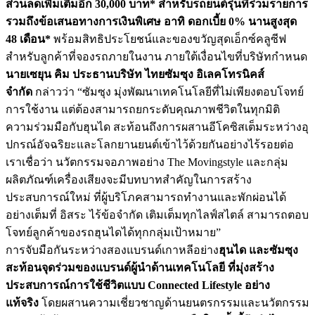
ส่วนลดเพิ่มเติมอีก 30,000 บาท* สำหรับรถยนต์รุ่นที่ร่วมรายการ
รวมถึงข้อเสนอทางการเงินพิเศษ อาทิ ดอกเบี้ย 0% นานสูงสุด
48 เดือน*
พร้อมสิทธิประโยชน์และของขวัญสุ
ดเอ็กซ์คลูซีฟ
สำหรับลูกค้าที่
จองรถภายในงาน ภายใต้เงื่อนไขที่บริษัทกำหนด
นายเซยุน คิม ประธานบริษัท ไทยซัมซุง อิเลคโทรนิคส์
จำกัด
กล่าวว่า “ซัมซุง มุ่งพัฒนาเทคโนโลยีที่ไม่เพี
ยงตอบโจทย์
การใช้งาน แต่ต้องสามารถยกระดับคุณภาพชีวิ
ตในทุกมิติ
ความร่วมมือกับฮุนได สะท้อนถึงการผสานอีโคซิสเต็
มระหว่างอุ
ปกรณ์อัจฉริ
ยะและโลกยานยนต์เข้าไว้ด้วยกั
นอย่างไร้รอยต่อ
เราเชื่อว่า นวัตกรรมจอภาพอย่าง The Movingstyle และกลุ่ม
ผลิตภัณฑ์เครื่องเสี
ยงจะมีบทบาทสำคัญในการสร้
าง
ประสบการณ์ใหม่ ที่ผู้บริโภคสามารถทำงานและพั
กผ่อนได้
อย่างเต็มที่ อิสระ ไร้ข้อจำกัด เติมเต็มทุกไลฟ์สไตล์ สามารถตอบ
โจทย์ลูกค้าของรถฮุ
นไดได้ทุกกลุ่มเป้าหมาย”
การจับมือกันระหว่างสองแบรนด์
เกาหลีอย่าง
ฮุนได และซัมซุง
สะท้อนจุดร่วมของแบรนด์ผู้นำด้
านเทคโนโลยี ที่มุ่งสร้าง
ประสบการณ์การใช้ชี
วิตแบบ Connected Lifestyle อย่าง
แท้จริง
โดยผสานความเชี่ยวชาญด้
านยนตรกรรมและนวัตกรรม