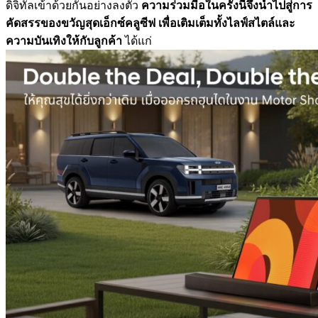
ดิจิทั
ลเข้าด้วยกันอย่างลงตัว
ความร่วมมือในครั้งนี้จึงนำไปสู่
การ
คัดสรรของขวัญสุดเอ็กซ์คลูซี
ฟ เพื่อเติมเต็มทั้งไลฟ์สไตล์
และ
ความบันเทิงให้กับลูกค้า
ได้แก่