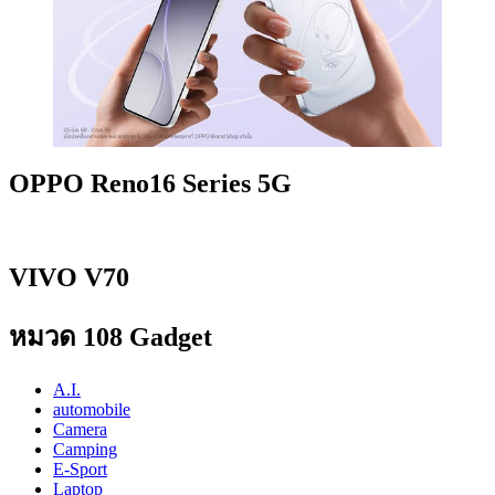
OPPO Reno16 Series 5G
VIVO V70
หมวด 108 Gadget
A.I.
automobile
Camera
Camping
E-Sport
Laptop