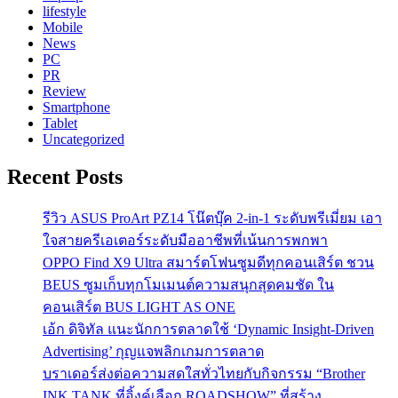
lifestyle
Mobile
News
PC
PR
Review
Smartphone
Tablet
Uncategorized
Recent Posts
รีวิว ASUS ProArt PZ14 โน๊ตบุ๊ค 2-in-1 ระดับพรีเมี่ยม เอา
ใจสายครีเอเตอร์ระดับมืออาชีพที่เน้นการพกพา
OPPO Find X9 Ultra สมาร์ตโฟนซูมดีทุกคอนเสิร์ต ชวน
BEUS ซูมเก็บทุกโมเมนต์ความสนุกสุดคมชัด ใน
คอนเสิร์ต BUS LIGHT AS ONE
เอ้ก ดิจิทัล แนะนักการตลาดใช้ ‘Dynamic Insight-Driven
Advertising’ กุญแจพลิกเกมการตลาด
บราเดอร์ส่งต่อความสดใสทั่วไทยกับกิจกรรม “Brother
INK TANK ที่อิ้งค์เลือก ROADSHOW” ที่สร้าง