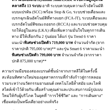
คลาสถึง 13 ระบบ
อาทิ ระบบควบคุมความเร็วอัตโนมัติ
แบบแปรผัน (SCC) พร้อม Stop & Go, ระบบช่วยเตือนและ
เบรกฉุกเฉินอั
ตโนมัติที่ทางแยก (FCA-JT), ระบบเตือนและ
เบรกอัตโนมัติ
ขณะถอยรถ (RCCA) และระบบช่วยควบคุม
รถให้อยู่
ในเลน (LKA) เพื่อเพิ่มความมั่นใจในทุ
กการเดิน
ทาง มีให้เลือกกัน 2 รุ่นย่อย ได้แก่ รุ่น Trend 6 ราคา
แนะนำ
พิเศษช่วงเปิดตัว 719,000 บาท
จำนวนจำกัด (จาก
ราคาปกติ 795,000 บาท)** และรุ่น Smart 6 ราคาแนะนำ
พิเศษช่วงเปิดตัว 799,000 บาท
จำนวนจำกัด (จากราคา
ปกติ 875,000 บาท)**
ความร่วมมือของสองแบรนด์ชั้
นนำจากเกาหลีใต้ในครั้งนี้
สะท้อนทิศทางใหม่ของอุ
ตสาหกรรมที่กำลังก้าวสู่
การหลอม
รวมระหว่างนวั
ตกรรมยานยนต์ เทคโนโลยีล้ำสมัย และไลฟ์
สไตล์เข้าไว้ด้วยกัน เพื่อสร้างคุณค่าและประสบการณ์
รูปแบบ
ใหม่ให้กับผู้บริโภค ในยุคที่ “การใช้ชีวิต” และ “การเดินทาง”
เชื่อมต่อเป็นหนึ่งเดียวอย่
างแท้จริง